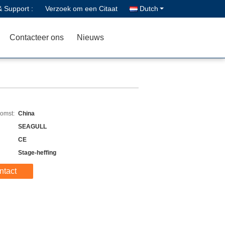
& Support :
Verzoek om een Citaat
Dutch
Contacteer ons
Nieuws
komst:
China
SEAGULL
CE
Stage-heffing
ntact