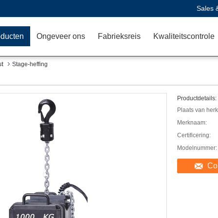
Sales 
oducten
Ongeveer ons
Fabrieksreis
Kwaliteitscontrole
st
Stage-heffing
Productdetails:
Plaats van her
Merknaam:
Certificering:
Modelnummer:
Co