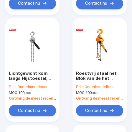
750kg
Contact nu
Contact nu
Lichtgewicht kom
Roestvrij staal het
langs Hijstoestel,
Blok van de het
van de de
Hijstoestelketting
Prijs:
Onderhandelbaar
Prijs:
Onderhandelbaar
Kettingshefboom
van de 3
MOQ:
100pcs
MOQ:
100pcs
van de Trekkrachtlift
Tonhefboom voor
de Geschatte Lading
Goedgekeurd Bouwce
Ontvang de meest recente Prijs
Ontvang de meest recente Prijs
500kg Hijstoestel
Contact nu
Contact nu