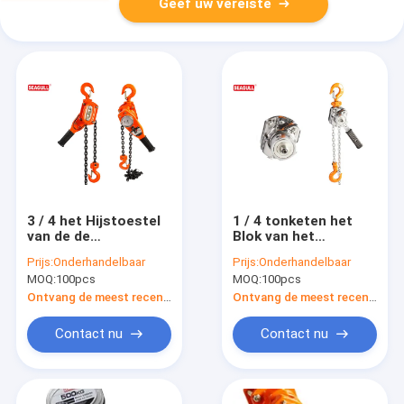
Geef uw vereiste
3 / 4 het Hijstoestel
1 / 4 tonketen het
van de de
Blok van het
Kettingsbouw van de
Hefboomhijstoestel/het
Prijs:
Onderhandelbaar
Prijs:
Onderhandelbaar
tonhefboom met
Hijstoestel
MOQ:
100pcs
MOQ:
100pcs
Duurzame
Opheffende Machine
Poederlaag eindigt
Maximum
Ontvang de meest recente Prijs
Ontvang de meest recente Prijs
Opheffende 18m van
de Palketting
Contact nu
Contact nu