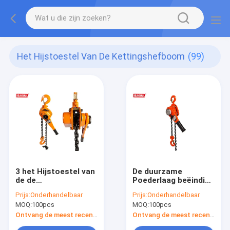
Het Hijstoestel Van De Kettingshefboom
(99)
3 het Hijstoestel van
De duurzame
de de
Poederlaag beëindigt
Kettingshefboom
van de het
Prijs:
Onderhandelbaar
Prijs:
Onderhandelbaar
van het tonstaal/het
Hijstoestel
MOQ:
100pcs
MOQ:
100pcs
Blok Standaardlift
Handhefboom van de
3m van de
Kettingshefboom
Ontvang de meest recente Prijs
Ontvang de meest recente Prijs
Palhefboom
het Blokcapaciteit