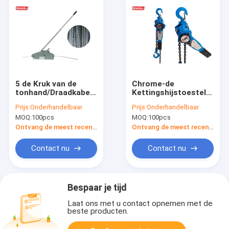
5 de Kruk van de
Chrome-de
tonhand/Draadkabel
Kettingshijstoestel
die Hijstoestel met
van de
Prijs:
Onderhandelbaar
Prijs:
Onderhandelbaar
Aluminiumlichaam
Oppervlaktehefboom/Gs-
MOQ:
100pcs
MOQ:
100pcs
trekken
het Blok van de
Palhefboom 0,75 Ton
Ontvang de meest recente Prijs
Ontvang de meest recente Prijs
Contact nu
Contact nu
Bespaar je tijd
Laat ons met u contact opnemen met de
beste producten.