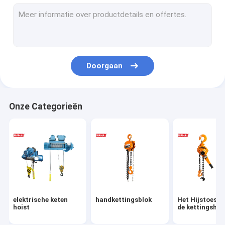
kraan het wegen schaal
opheffende klem
De Katrol van het katrolschijfblok
Doorgaan
Hand Opheffende Kruk
Handpallettruck
Onze Categorieën
Industriële Opheffende Kettingen
Het Karretje van de duwreis
Mechanische Opheffende Hefbomen
de slingers van de polyestersingelband
elektrische keten
handkettingsblok
Het Hijstoeste
Elektrische ATV-Kruk
hoist
de kettingshe