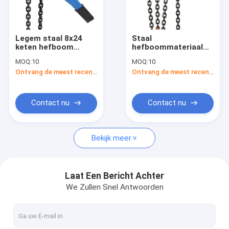
Fabrieksreis
Kwaliteitscontrole
Legem staal 8x24
Staal
keten hefboom
hefboommateriaal
Contacteer ons
hefboom geschilderd
keten bediende
MOQ:
10
MOQ:
10
oppervlak 1,5-9m
hefmachine met
Ontvang de meest recente Prijs
Ontvang de meest recente Prijs
hefhoogte met staal
hefhoogte 1,5-9 m
Nieuws
hefboom
Verzoek om een Citaat
Contact nu
Contact nu
Bekijk meer
elektrische keten hoist
handkettingsblok
Laat Een Bericht Achter
We Zullen Snel Antwoorden
Het Hijstoestel van de kettingshefboom
Handkabeltrekker