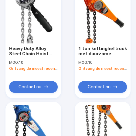
Heavy Duty Alloy
1 ton kettingheftruck
Steel Chain Hoist
met duurzame
met 41 inch
staalheftruck en
MOQ:
10
MOQ:
10
hefboomlengte en
legeringsstaalketen
Ontvang de meest recente Prijs
Ontvang de meest recente Prijs
verbeterde
duurzaamheid
Contact nu
Contact nu
Huis
Producten
Ongeveer ons