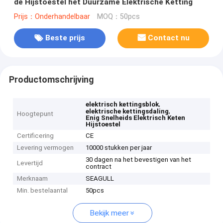
de Hijstoestel het Duurzame Elektrische Ketting
Prijs：Onderhandelbaar
MOQ：50pcs
Beste prijs
Contact nu
Productomschrijving
,
elektrisch kettingsblok
,
elektrische kettingsdaling
Hoogtepunt
Enig Snelheids Elektrisch Keten
Hijstoestel
Certificering
CE
Levering vermogen
10000 stukken per jaar
30 dagen na het bevestigen van het
Levertijd
contract
Merknaam
SEAGULL
Min. bestelaantal
50pcs
Bekijk meer