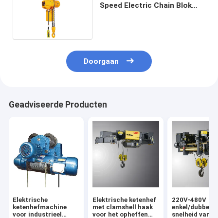
Speed Electric Chain Blok
van de Hijstoestel het
Duurzame Elektrische
Ketting
Doorgaan
Geadviseerde Producten
Elektrische
Elektrische ketenhef
220V-480V
ketenhefmachine
met clamshell haak
enkel/dubbel
voor industrieel
voor het opheffen
snelheid varia