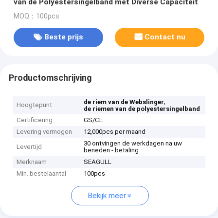
van de Polyestersingelband met Diverse Capaciteit
MOQ：100pcs
Beste prijs
Contact nu
Productomschrijving
,
de riem van de Webslinger
Hoogtepunt
de riemen van de polyestersingelband
Certificering
GS/CE
Levering vermogen
12,000pcs per maand
30 ontvingen de werkdagen na uw
Levertijd
beneden - betaling
Merknaam
SEAGULL
Min. bestelaantal
100pcs
Bekijk meer