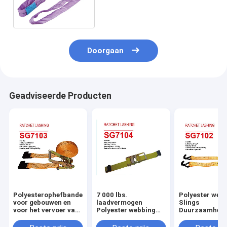
Slingers van de
Polyestersingelband met
Diverse Capaciteit
Doorgaan
Geadviseerde Producten
Polyesterophefbanden
7 000 lbs.
Polyester web
voor gebouwen en
laadvermogen
Slings
voor het vervoer van
Polyester webbing
Duurzaamheid
zware machines
Sling voor veilig
lbs Breeksterk
opheffen en
ton laadvermo