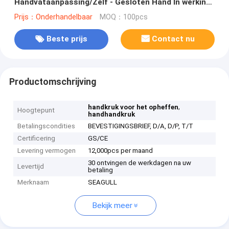
Handvataanpassing/Zelf - Gesloten Hand In werking
gestelde Kruk
Prijs：Onderhandelbaar
MOQ：100pcs
Beste prijs
Contact nu
Productomschrijving
,
handkruk voor het opheffen
Hoogtepunt
handhandkruk
Betalingscondities
BEVESTIGINGSBRIEF, D/A, D/P, T/T
Certificering
GS/CE
Levering vermogen
12,000pcs per maand
30 ontvingen de werkdagen na uw
Levertijd
betaling
Merknaam
SEAGULL
Bekijk meer