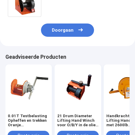
Hand In werking gestelde Kruk
Doorgaan
Geadviseerde Producten
0.01T Testbelasting
21 Drum Diameter
Handkrachtbr
Opheffen en trekken
Lifting Hand Winch
Lifting Handw
Oranje
voor O/B/Y in de olie-
met 2600lb
handbeweging Rem
en gasindustrie
laadvermogen
handwiel