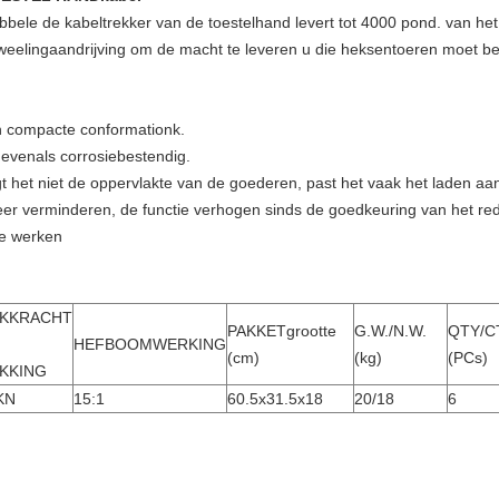
e de kabeltrekker van de toestelhand levert tot 4000 pond. van he
weelingaandrijving om de macht te leveren u die heksentoeren moet b
 en compacte conformationk.
r evenals corrosiebestendig.
igt het niet de oppervlakte van de goederen, past het vaak het laden aa
eer verminderen, de functie verhogen sinds de goedkeuring van het red
te werken
KKRACHT
PAKKETgrootte
G.W./N.W.
QTY/C
HEFBOOMWERKING
(cm)
(kg)
(PCs)
KKING
KN
15:1
60.5x31.5x18
20/18
6