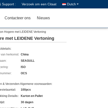
& Support :
Verzoek om een Citaat
Dutch
Contacteer ons
Nieuws
ison Hogere met LEIDENE Vertoning
ere met LEIDENE Vertoning
tdetails:
 van herkomst:
China
aam:
SEAGULL
icering:
ISO
lnummer:
OCS
en & Verzenden Algemene voorwaarden:
estelaantal:
100pcs
kking Details:
Karton en Pallet
ijd:
30 dagen