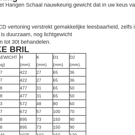
t Hangen Schaal nauwkeurig gewicht dat in uw keus va
LCD vertoning verstrekt gemakkelijke leesbaarheid, zelfs 
is duurzaam, nog lichtgewicht
n tot 30t behandelen.
E BRIL
GEWICHT
H
K
D1
D2
kg)
(mm)
(mm)
(mm)
(mm)
7
422
27
65
36
7
422
27
65
36
8
477
31
65
50
8
477
31
65
50
3
572
48
80
60
7
672
57
100
70
8
895
73
150
90
8
895
73
150
90