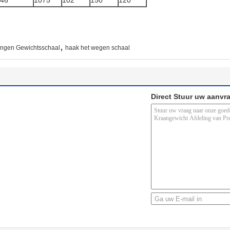
46
1075
102
150
120
,
angen Gewichtsschaal
haak het wegen schaal
Direct Stuur uw aanvr