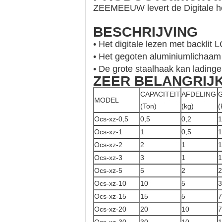
ZEEMEEUW levert de Digitale he
BESCHRIJVING
• Het digitale lezen met backlit 
• Het gegoten aluminiumlichaam 
• De grote staalhaak kan ladinge
ZEER BELANGRIJK
CAPACITEIT
AFDELING
MODEL
(Ton)
(kg)
(
Ocs-xz-0,5
0,5
0,2
1
Ocs-xz-1
1
0,5
1
Ocs-xz-2
2
1
1
Ocs-xz-3
3
1
1
Ocs-xz-5
5
2
2
Ocs-xz-10
10
5
3
Ocs-xz-15
15
5
7
Ocs-xz-20
20
10
7