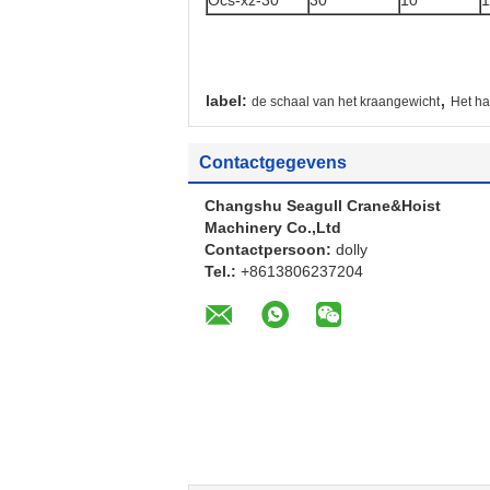
Ocs-xz-30
30
10
1
,
label:
de schaal van het kraangewicht
Het h
Contactgegevens
Changshu Seagull Crane&Hoist
Machinery Co.,Ltd
Contactpersoon:
dolly
Tel.:
+8613806237204