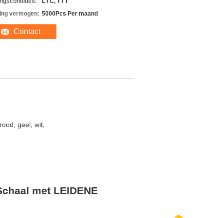
ingscondities:
L / C, T / T
ing vermogen:
5000Pcs Per maand
Contact
rood, geel, wit,
 Schaal met LEIDENE