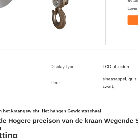
Betal
Lever
Display-type:
LCD of leiden
sinaasappel, grijs 
kleur:
zwart,
n het kraangewicht
,
Het hangen Gewichtsschaal
 de Hogere precison van de kraan Wegende
n
ting