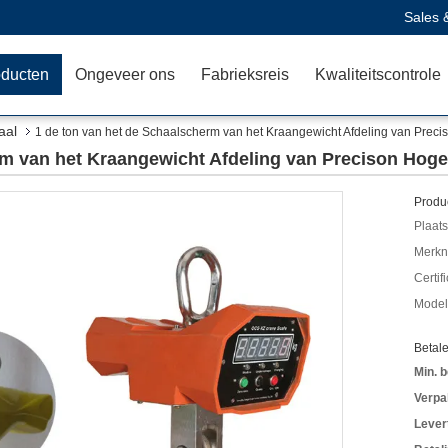
Sales 
oducten
Ongeveer ons
Fabrieksreis
Kwaliteitscontrole
aal
1 de ton van het de Schaalscherm van het Kraangewicht Afdeling van Prec
rm van het Kraangewicht Afdeling van Precison Hog
Produc
Plaats
Merkn
Certif
Mode
Betal
Min. b
Verpa
Levert