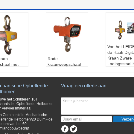
Van het LEID
de Haak Digit
Kraan Zware
raan
Rode
Ladingsstaal 
chaal met
kraanweegschaal
Wegen Schaal
paciteit CE /
met LCD-display
Pakhuiscapaci
ecertificeerd
Bluetooth-
Ton
ay-type:
LCD
communicatie
chanische Opheffende
Vraag een offerte aan
Toepassing:
den
CE/RoHS-
fbomen
is, de Bouw, W
:
rood
gecertificeerd
ct.
tie:
1 jaar
Display-type:
LCD
uwe het Schilderen 10T
Capaciteit:
3
emperatuur:
hanische Opheffende Hefbomen
of leiden
r Vervoersmateriaal
oppervlak:
H
C
Certificeringen:
C
lderen, Chor
on Commerciële Mechanische
E, RoHS
Verzen
effende Hefbomen/20 Duim - de
standaard:
G
Garantie:
1 jaar
boom van het 60
Afmetingen:
300 x
mlandbouwbedrijf
200 x 150 mm