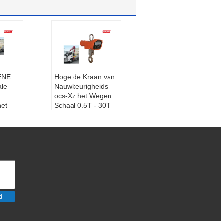
ENE
Hoge de Kraan van
ale
Nauwkeurigheids
ocs-Xz het Wegen
het
Schaal 0.5T - 30T
 voor
met Grote
teit 30
Staalhaak
kleur:
rood
Pakhu
Voeding::
220V
erf, e
Display-type:
LCD
of leiden
0T
Nominale belastin
et schi
g:
0.5ton-30 ton
me
d
S/CE