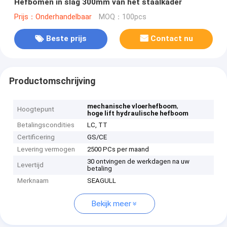
Hefbomen in slag 300mm van het staalkader
Prijs：Onderhandelbaar
MOQ：100pcs
Beste prijs
Contact nu
Productomschrijving
,
mechanische vloerhefboom
Hoogtepunt
hoge lift hydraulische hefboom
Betalingscondities
LC, TT
Certificering
GS/CE
Levering vermogen
2500 PCs per maand
30 ontvingen de werkdagen na uw
Levertijd
betaling
Merknaam
SEAGULL
Bekijk meer