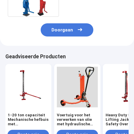
Hefbomen in slag 300mm
van het staalkader
Doorgaan
Geadviseerde Producten
1-20 ton capaciteit
Voertuig voor het
Heavy Duty Ste
Mechanische hefbuis
verwerken van olie
Lifting Jack m
met
met hydraulische
Safety Overlo
veiligheidsbeschermingssysteem
gesp
System Rood/
tegen overbelasting
Geverfd